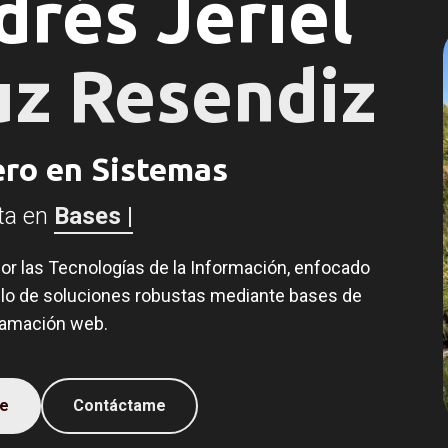
rés Jeriel
uz Resendiz
ero en Sistemas
sta en
Pro
|
or las Tecnologías de la Información, enfocado
ollo de soluciones robustas mediante bases de
ramación web.
e
Contáctame