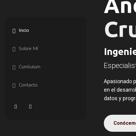
And
Cr
Inicio
Sobre Mí
Ingeni
Especiali
Currículum
Apasionado p
Contacto
en el desarr
datos y prog
Conócem